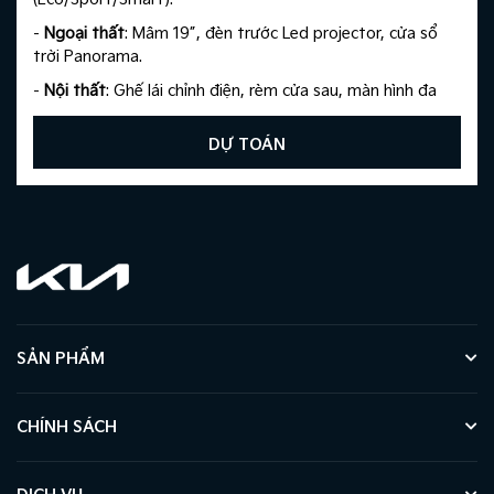
-
Ngoại thất
: Mâm 19”, đèn trước Led projector, cửa sổ
trời Panorama.
-
Nội thất
: Ghế lái chỉnh điện, rèm cửa sau, màn hình đa
thông tin 12.3”, AVN 10.25”, gương chống chói tự động,
chuyển số điện tử dạng nút xoay + lẫy chuyến số vô lăng.
DỰ TOÁN
-
An toàn
: 6 túi khí, camera 360, điều khiển hành trình
thích ứng, phanh tay điện tử + Auto hold, gói an toàn
SẢN PHẨM
CHÍNH SÁCH