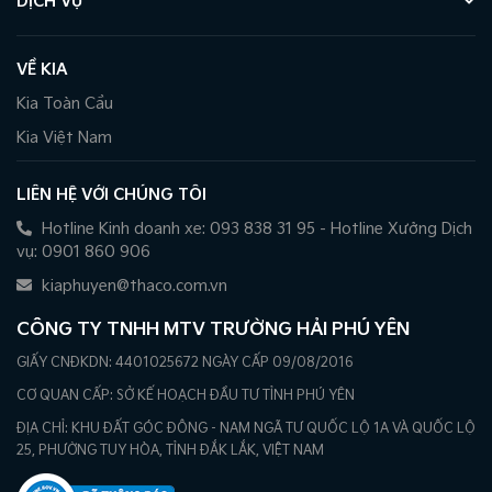
DỊCH VỤ
VỀ KIA
Kia Toàn Cầu
Kia Việt Nam
LIÊN HỆ VỚI CHÚNG TÔI
Hotline Kinh doanh xe: 093 838 31 95 - Hotline Xưởng Dịch
vụ: 0901 860 906
kiaphuyen@thaco.com.vn
CÔNG TY TNHH MTV TRƯỜNG HẢI PHÚ YÊN
GIẤY CNĐKDN: 4401025672 NGÀY CẤP 09/08/2016
CƠ QUAN CẤP: SỞ KẾ HOẠCH ĐẦU TƯ TỈNH PHÚ YÊN
ĐỊA CHỈ: KHU ĐẤT GÓC ĐÔNG - NAM NGÃ TƯ QUỐC LỘ 1A VÀ QUỐC LỘ
25, PHƯỜNG TUY HÒA, TỈNH ĐẮK LẮK, VIỆT NAM