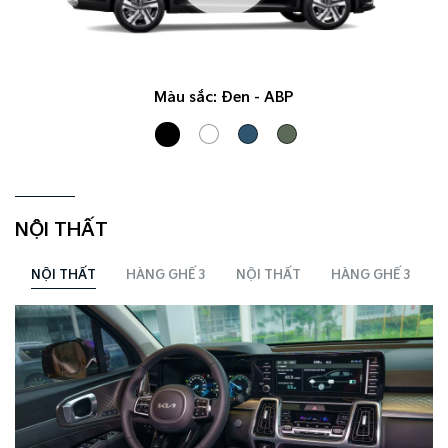
Màu sắc:
Đen - ABP
NỘI THẤT
3
NỘI THẤT
HÀNG GHẾ 3
NỘI THẤT
HÀNG GHẾ 3