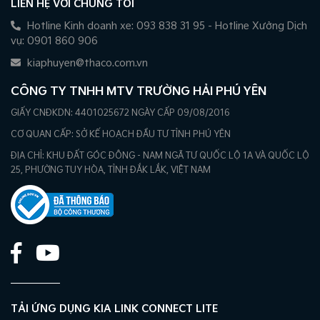
LIÊN HỆ VỚI CHÚNG TÔI
lốp​
Hotline Kinh doanh xe: 093 838 31 95 - Hotline Xưởng Dịch
Điều khiển hành trình + giới hạn tốc độ MLSA​
vụ: 0901 860 906
Hỗ trợ mở cửa xe an toàn SEA​
kiaphuyen@thaco.com.vn
CÔNG TY TNHH MTV TRƯỜNG HẢI PHÚ YÊN
GIẤY CNĐKDN: 4401025672 NGÀY CẤP 09/08/2016
CƠ QUAN CẤP: SỞ KẾ HOẠCH ĐẦU TƯ TỈNH PHÚ YÊN
ĐỊA CHỈ: KHU ĐẤT GÓC ĐÔNG - NAM NGÃ TƯ QUỐC LỘ 1A VÀ QUỐC LỘ
25, PHƯỜNG TUY HÒA, TỈNH ĐẮK LẮK, VIỆT NAM
TẢI ỨNG DỤNG KIA LINK CONNECT LITE