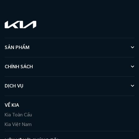
Ghế da​
Ghế lái chỉnh điện​
Màn hình đa thông tin 4.2”.​
Màn hình giải trí 12.3”. ​
Điều hòa tự động 3 vùng​
SẢN PHẨM
Khởi động từ xa​
CHÍNH SÁCH
Vận hành: ​
Động cơ Smartstream 2.2 Diesel​
DỊCH VỤ
Hộp số 8AT​
6 chế độ lái​
VỀ KIA
An toàn: ​
Kia Toàn Cầu
8 túi khí​
Kia Việt Nam
ABS, ESC, HAC​
Cảm biến đỗ xe trước/ sau, camera lùi, cảm biến áp suất