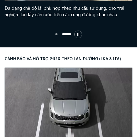
Đa dạng chế độ lái phù hợp theo nhu cầu sử dụng, cho trải
nghiệm lái đầy cảm xúc trên các cung đường khác nhau
CẢNH BÁO VÀ HỖ TRỢ GIỮ & THEO LÀN ĐƯỜNG (LKA & LFA)