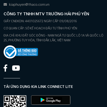
kiaphuyen@thaco.com.vn
CÔNG TY TNHH MTV TRƯỜNG HẢI PHÚ YÊN
GIẤY CNĐKDN: 4401025672 NGÀY CẤP 09/08/2016
CƠ QUAN CẤP: SỞ KẾ HOẠCH ĐẦU TƯ TỈNH PHÚ YÊN
ĐỊA CHỈ: KHU ĐẤT GÓC ĐÔNG - NAM NGÃ TƯ QUỐC LỘ 1A VÀ QUỐC LỘ
25, PHƯỜNG TUY HÒA, TỈNH ĐẮK LẮK, VIỆT NAM
TẢI ỨNG DỤNG KIA LINK CONNECT LITE