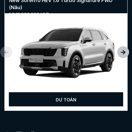
New Sorento HEV 1.6 Turbo Signature FWD
(Nâu)
1.349.000.000
VND
DỰ TOÁN