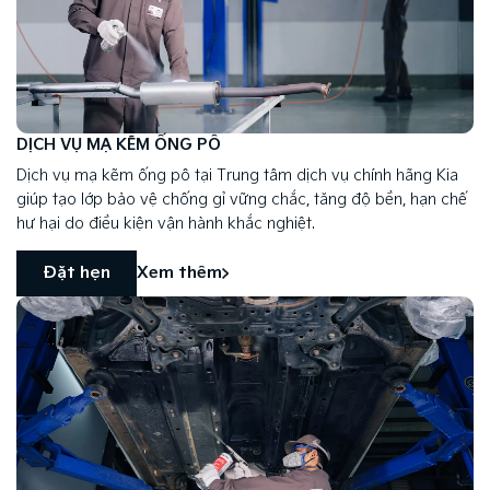
DỊCH VỤ MẠ KẼM ỐNG PÔ
Dịch vụ mạ kẽm ống pô tại Trung tâm dịch vụ chính hãng Kia
giúp tạo lớp bảo vệ chống gỉ vững chắc, tăng độ bền, hạn chế
hư hại do điều kiện vận hành khắc nghiệt.
Đặt hẹn
Xem thêm