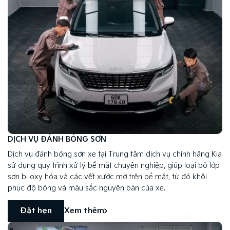
DỊCH VỤ ĐÁNH BÓNG SƠN
Dịch vụ đánh bóng sơn xe tại Trung tâm dịch vụ chính hãng Kia
sử dụng quy trình xử lý bề mặt chuyên nghiệp, giúp loại bỏ lớp
sơn bị oxy hóa và các vết xước mờ trên bề mặt, từ đó khôi
phục độ bóng và màu sắc nguyên bản của xe.
Đặt hẹn
Xem thêm