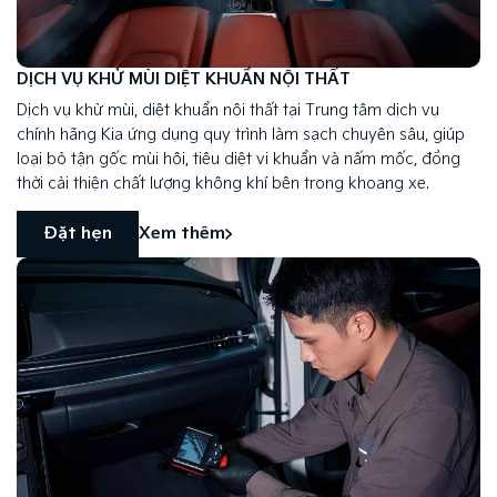
DỊCH VỤ KHỬ MÙI DIỆT KHUẨN NỘI THẤT
Dịch vụ khử mùi, diệt khuẩn nội thất tại Trung tâm dịch vụ
chính hãng Kia ứng dụng quy trình làm sạch chuyên sâu, giúp
loại bỏ tận gốc mùi hôi, tiêu diệt vi khuẩn và nấm mốc, đồng
thời cải thiện chất lượng không khí bên trong khoang xe.
Đặt hẹn
Xem thêm