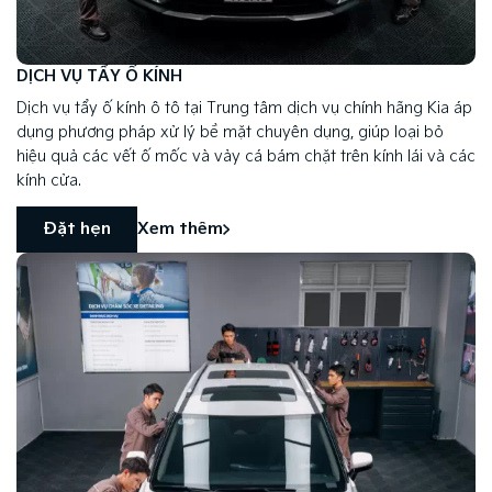
DỊCH VỤ TẨY Ố KÍNH
Dịch vụ tẩy ố kính ô tô tại Trung tâm dịch vụ chính hãng Kia áp
dụng phương pháp xử lý bề mặt chuyên dụng, giúp loại bỏ
hiệu quả các vết ố mốc và vảy cá bám chặt trên kính lái và các
kính cửa.
Đặt hẹn
Xem thêm