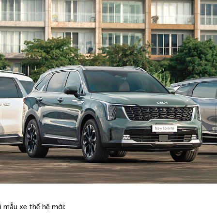
ai mẫu xe thế hệ mới: