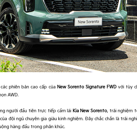
ủ các phiên bản cao cấp của
New Sorento Signature FWD
với tùy c
chọn AWD.
g người đầu tiên trực tiếp cầm lái
Kia New Sorento
, trải nghiệm 
của đội ngũ chuyên gia giàu kinh nghiệm. Đây chắc chắn là trải ng
huộng hàng đầu trong phân khúc.