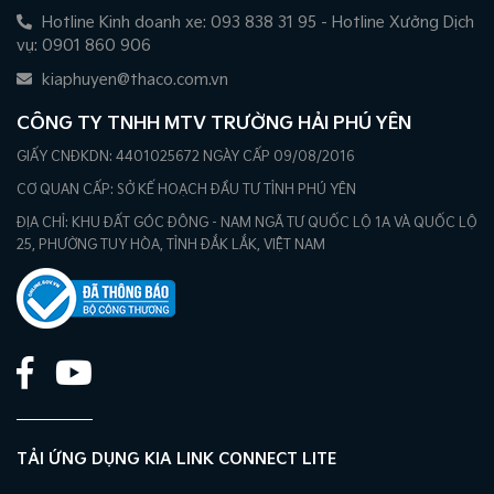
Hotline Kinh doanh xe: 093 838 31 95 - Hotline Xưởng Dịch
vụ: 0901 860 906
kiaphuyen@thaco.com.vn
CÔNG TY TNHH MTV TRƯỜNG HẢI PHÚ YÊN
GIẤY CNĐKDN: 4401025672 NGÀY CẤP 09/08/2016
CƠ QUAN CẤP: SỞ KẾ HOẠCH ĐẦU TƯ TỈNH PHÚ YÊN
ĐỊA CHỈ: KHU ĐẤT GÓC ĐÔNG - NAM NGÃ TƯ QUỐC LỘ 1A VÀ QUỐC LỘ
25, PHƯỜNG TUY HÒA, TỈNH ĐẮK LẮK, VIỆT NAM
TẢI ỨNG DỤNG KIA LINK CONNECT LITE